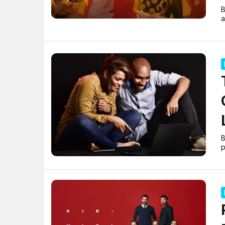
B
a
B
p