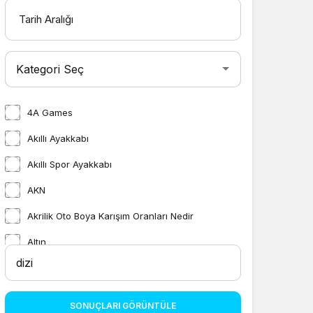
Tarih Aralığı
4A Games
Akıllı Ayakkabı
Akıllı Spor Ayakkabı
AKN
Akrilik Oto Boya Karışım Oranları Nedir
Altın
ambalajlama
Amerika da görmeniz gereken yerler
SONUÇLARI GÖRÜNTÜLE