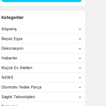
Amerika da Görülmesi Gereken Yerler
Amerika Tatil
Kategoriler
android apk
Alışveriş
android oyun önerisi
Ankara jant boyama
Beyaz Eşya
Ankara Yazıcı Tamircileri
Dekorasyon
Apex Hile
Haberler
Apex Hileleri
Küçük Ev Aletleri
Apex Legends
NEWS
Apex Legends Ban
Otomotiv Yedek Parça
Apex Legends Hile
Saglık Teknolojileri
Apex Legends Hileleri