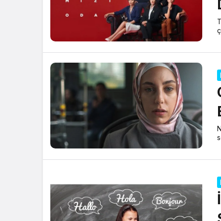
T
ç
N
s