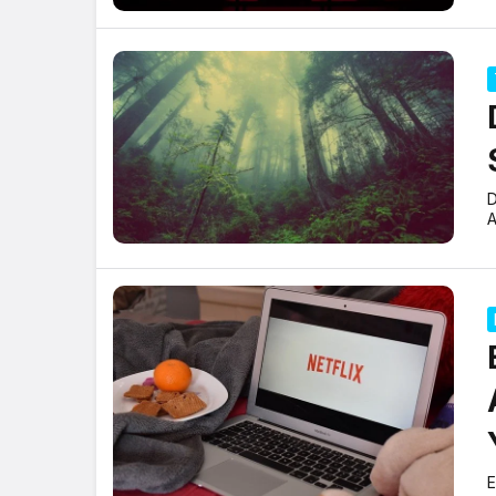
D
A
E