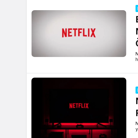
N
h
N
y