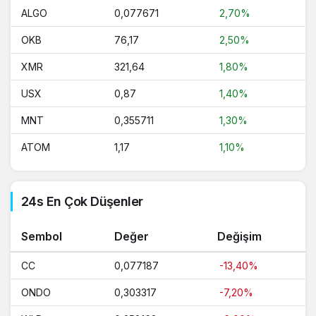
ALGO
0,077671
2,70%
OKB
76,17
2,50%
XMR
321,64
1,80%
USX
0,87
1,40%
MNT
0,355711
1,30%
ATOM
1,17
1,10%
24s En Çok Düşenler
Sembol
Değer
Değişim
CC
0,077187
-13,40%
ONDO
0,303317
-7,20%