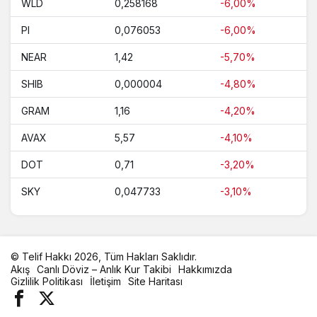
WLD
0,258168
-6,00%
PI
0,076053
-6,00%
NEAR
1,42
-5,70%
SHIB
0,000004
-4,80%
GRAM
1,16
-4,20%
AVAX
5,57
-4,10%
DOT
0,71
-3,20%
SKY
0,047733
-3,10%
© Telif Hakkı 2026, Tüm Hakları Saklıdır.
Akış
Canlı Döviz – Anlık Kur Takibi
Hakkımızda
Gizlilik Politikası
İletişim
Site Haritası