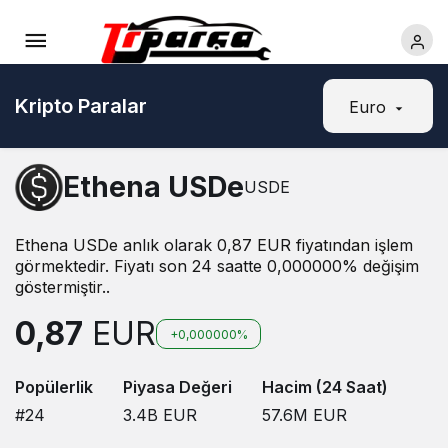
Kripto Paralar
Euro
Ethena USDe
USDE
Ethena USDe anlık olarak 0,87 EUR fiyatından işlem
görmektedir. Fiyatı son 24 saatte 0,000000% değişim
göstermiştir..
0,87
EUR
+0,000000%
Popülerlik
Piyasa Değeri
Hacim (24 Saat)
#24
3.4B
EUR
57.6M
EUR