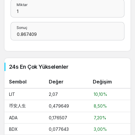
Miktar
Sonuç
24s En Çok Yükselenler
Sembol
Değer
Değişim
LIT
2,07
10,10%
币安人生
0,479649
8,50%
ADA
0,176507
7,20%
BDX
0,077643
3,00%