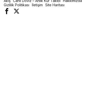
Akış
Canlı Döviz – Anlık Kur Takibi
Hakkımızda
Gizlilik Politikası
İletişim
Site Haritası