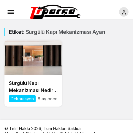
Etiket:
Sürgülü Kapı Mekanizması Ayarı
Sürgülü Kapı
Mekanizması Nedir?
2026 Sürgülü Kapı
Dekorasyon
8 ay önce
Mekanizması Fiyatı
© Telif Hakkı 2026, Tüm Hakları Saklıdır.