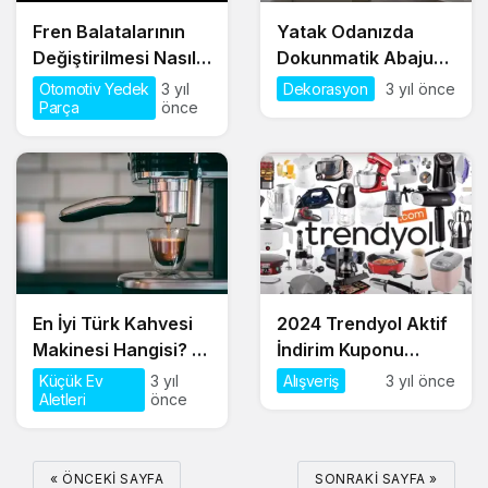
Fren Balatalarının
Yatak Odanızda
Değiştirilmesi Nasıl
Dokunmatik Abajur
Yapılır?
Modelleri ile
Otomotiv Yedek
3 yıl
Dekorasyon
3 yıl önce
Parça
önce
Dekorasyonunuzu
Çeşitlendirin!
En İyi Türk Kahvesi
2024 Trendyol Aktif
Makinesi Hangisi? |
İndirim Kuponu
En İyi Modellerin
Nereden Kazanılır,
Küçük Ev
3 yıl
Alışveriş
3 yıl önce
Aletleri
önce
Ürün İncelemesi
Nasıl Kullanılır?
« ÖNCEKI SAYFA
SONRAKI SAYFA »