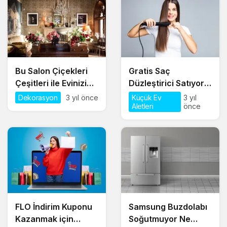
Bu Salon Çiçekleri
Gratis Saç
Çeşitleri ile Evinizin
Düzleştirici Satıyor
Havasını Değiştirin!
mu?
Dekorasyon
3 yıl önce
Küçük Ev
3 yıl
Aletleri
önce
FLO İndirim Kuponu
Samsung Buzdolabı
Kazanmak için
Soğutmuyor Ne