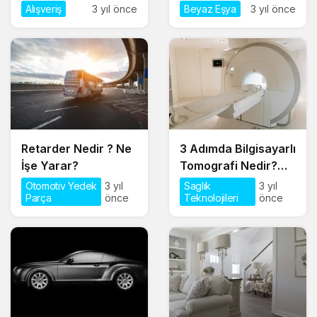
Yapmanız
Yapmalıyım?
Alışveriş
3 yıl önce
Beyaz Eşya
3 yıl önce
Gerekenler
Retarder Nedir ? Ne
3 Adımda Bilgisayarlı
İşe Yarar?
Tomografi Nedir?
Bilgisayarlı
Otomotiv Yedek
3 yıl
Saglık
3 yıl
Parça
önce
Teknolojileri
önce
Tomografi (BT) Nasıl
Çekilir?