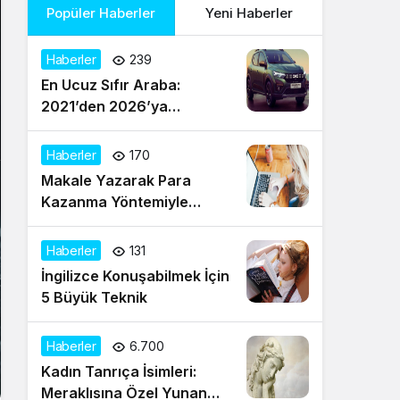
Popüler Haberler
Yeni Haberler
Haberler
239
En Ucuz Sıfır Araba:
2021’den 2026’ya
Türkiye’de Uygun Fiyatlı
Modeller ve Güncel Durum
Haberler
170
Makale Yazarak Para
Kazanma Yöntemiyle
Evden Gelir Sağlayın
Haberler
131
İngilizce Konuşabilmek İçin
5 Büyük Teknik
Haberler
6.700
Kadın Tanrıça İsimleri:
Meraklısına Özel Yunan