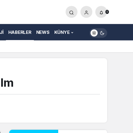
0
JI
HABERLER
NEWS
KÜNYE
ilm