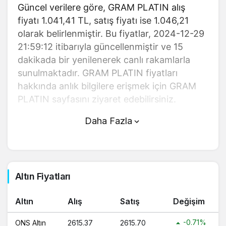
Güncel verilere göre, GRAM PLATIN alış
fiyatı 1.041,41 TL, satış fiyatı ise 1.046,21
olarak belirlenmiştir. Bu fiyatlar, 2024-12-29
21:59:12 itibarıyla güncellenmiştir ve 15
dakikada bir yenilenerek canlı rakamlarla
sunulmaktadır. GRAM PLATIN fiyatları
hakkında anlık bilgilere erişmek için GRAM
PLATIN sayfasını ziyaret edebilirsiniz.
Daha Fazla
GRAM PLATIN (TL) fiyatı bugün
yükseldi.
GRAM PLATIN anlık olarak 1.046,21 TL
fiyatından işlem görmektedir ve 24 saatlik
Altın Fiyatları
yaklaşık işlem hacmi 0. Fiyatı son 24 saatte
-1,83 değişim göstermiştir..
Altın
Alış
Satış
Değişim
GRAM PLATIN hesaplama işlemleri için,
-0.71%
ONS Altın
2615.37
2615.70