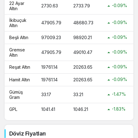
22 Ayar
-0.09%
2730.63
2733.79
Altın
İkibuçuk
-0.09%
47905.79
48680.73
Altın
-0.09%
Beşli Altın
97009.23
98920.21
Gremse
-0.09%
47905.79
49010.47
Altın
-0.09%
Reşat Altın
19761.14
20263.65
-0.09%
Hamit Altın
19761.14
20263.65
Gümüş
-1.47%
33.17
33.21
Gram
-1.83%
GPL
1041.41
1046.21
Döviz Fiyatları