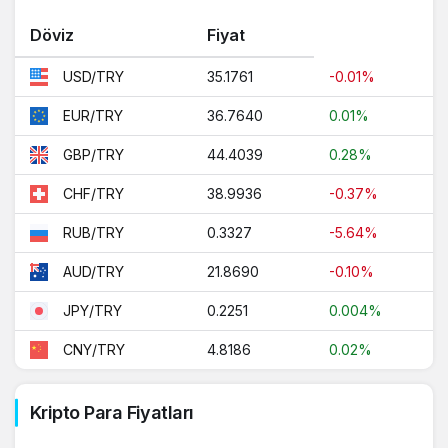
Döviz
Fiyat
35.1761
-0.01%
USD/TRY
36.7640
0.01%
EUR/TRY
44.4039
0.28%
GBP/TRY
38.9936
-0.37%
CHF/TRY
0.3327
-5.64%
RUB/TRY
21.8690
-0.10%
AUD/TRY
0.2251
0.004%
JPY/TRY
4.8186
0.02%
CNY/TRY
Kripto Para Fiyatları