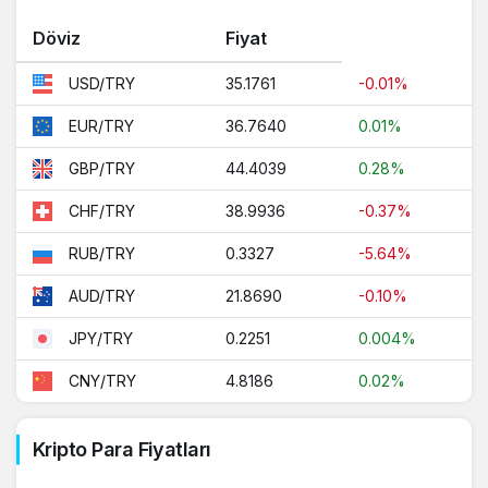
Döviz
Fiyat
35.1761
-0.01%
USD/TRY
36.7640
0.01%
EUR/TRY
44.4039
0.28%
GBP/TRY
38.9936
-0.37%
CHF/TRY
0.3327
-5.64%
RUB/TRY
21.8690
-0.10%
AUD/TRY
0.2251
0.004%
JPY/TRY
4.8186
0.02%
CNY/TRY
Kripto Para Fiyatları