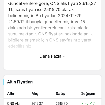
Güncel verilere göre, ONS alış fiyatı 2.615,37
TL, satış fiyatı ise 2.615,70 olarak
belirlenmiştir. Bu fiyatlar, 2024-12-29
21:59:12 itibarıyla güncellenmiştir ve 15
dakikada bir yenilenerek canlı rakamlarla
sunulmaktadır. ONS fiyatları hakkında anlık
bilgilere erişmek için ONS sayfasını ziyaret
edebilirsiniz.
Daha Fazla
ONS (TL) fiyatı bugün yükseldi.
ONS anlık olarak 2.615,70 TL fiyatından
işlem görmektedir ve 24 saatlik yaklaşık
işlem hacmi 0. Fiyatı son 24 saatte
Altın Fiyatları
-0,710000 değişim göstermiştir..
Altın
Alış
Satış
Değişim
ONS hesaplama işlemleri için, sayfanın
üstünde yer alan çevirici aracını kullanarak
-0.71%
ONS Altın
2615.37
2615.70