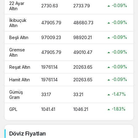
22 Ayar
-0.09%
2730.63
2733.79
Altın
İkibuçuk
-0.09%
47905.79
48680.73
Altın
-0.09%
Beşli Altın
97009.23
98920.21
Gremse
-0.09%
47905.79
49010.47
Altın
-0.09%
Reşat Altın
19761.14
20263.65
-0.09%
Hamit Altın
19761.14
20263.65
Gümüş
-1.47%
33.17
33.21
Gram
-1.83%
GPL
1041.41
1046.21
Döviz Fiyatları