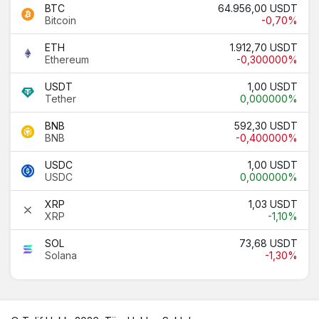
BTC
64.956,00 USDT
Bitcoin
-0,70%
ETH
1.912,70 USDT
Ethereum
-0,300000%
USDT
1,00 USDT
Tether
0,000000%
BNB
592,30 USDT
BNB
-0,400000%
USDC
1,00 USDT
USDC
0,000000%
XRP
1,03 USDT
XRP
-1,10%
SOL
73,68 USDT
Solana
-1,30%