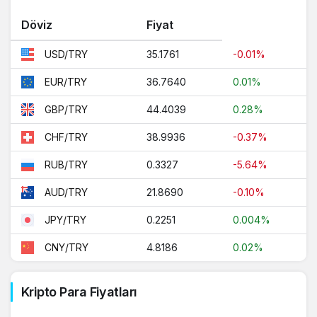
Döviz
Fiyat
35.1761
-0.01%
USD/TRY
36.7640
0.01%
EUR/TRY
44.4039
0.28%
GBP/TRY
38.9936
-0.37%
CHF/TRY
0.3327
-5.64%
RUB/TRY
21.8690
-0.10%
AUD/TRY
0.2251
0.004%
JPY/TRY
4.8186
0.02%
CNY/TRY
Kripto Para Fiyatları