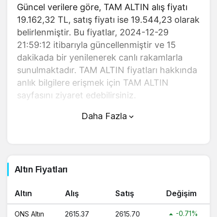
Güncel verilere göre, TAM ALTIN alış fiyatı
19.162,32 TL, satış fiyatı ise 19.544,23 olarak
belirlenmiştir. Bu fiyatlar, 2024-12-29
21:59:12 itibarıyla güncellenmiştir ve 15
dakikada bir yenilenerek canlı rakamlarla
sunulmaktadır. TAM ALTIN fiyatları hakkında
anlık bilgilere erişmek için TAM ALTIN
sayfasını ziyaret edebilirsiniz.
Daha Fazla
TAM ALTIN (TL) fiyatı bugün yükseldi.
TAM ALTIN anlık olarak 19.544,23 TL
fiyatından işlem görmektedir ve 24 saatlik
yaklaşık işlem hacmi 0. Fiyatı son 24 saatte
Altın Fiyatları
-0,090000 değişim göstermiştir..
Altın
Alış
Satış
Değişim
TAM ALTIN hesaplama işlemleri için,
sayfanın üstünde yer alan çevirici aracını
-0.71%
ONS Altın
2615.37
2615.70