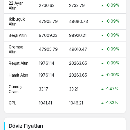
22 Ayar
-0.09%
2730.63
2733.79
Altın
İkibuçuk
-0.09%
47905.79
48680.73
Altın
-0.09%
Beşli Altın
97009.23
98920.21
Gremse
-0.09%
47905.79
49010.47
Altın
-0.09%
Reşat Altın
19761.14
20263.65
-0.09%
Hamit Altın
19761.14
20263.65
Gümüş
-1.47%
33.17
33.21
Gram
-1.83%
GPL
1041.41
1046.21
Döviz Fiyatları