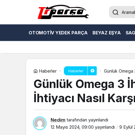
OTOMOTIV YEDEK PARÇA
BEYAZ EŞYA
SAG
Haberler
Günlük Omega 3 
Haberler
Günlük Omega 3 İh
İhtiyacı Nasıl Karş
Nedim
tarafından yayınlandı
12 Mayıs 2024, 09:00
yayınlandı
9 Eylül