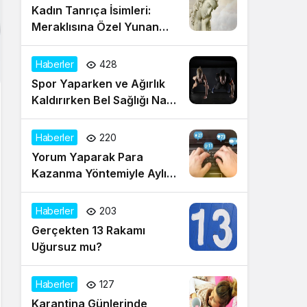
Kadın Tanrıça İsimleri:
Meraklısına Özel Yunan
Mitolojisinin Tanrıçaları
Haberler
428
Spor Yaparken ve Ağırlık
Kaldırırken Bel Sağlığı Nasıl
Korunur?
Haberler
220
Yorum Yaparak Para
Kazanma Yöntemiyle Aylık
Gelir Sağlayın!
Haberler
203
Gerçekten 13 Rakamı
Uğursuz mu?
Haberler
127
Karantina Günlerinde