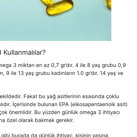
Kullanmalılar?
ga 3 miktarı en az 0,7 gr’dır. 4 ile 8 yaş grubu 0,9
m, 9 ile 13 yaş grubu kadınların 1.0 gr’dır. 14 yaş ve
kildedir. Fakat bu yağ asitlerinin esasında çoklu
dır. İçerisinde bulunan EPA (eikosapentaenoik asit)
çok önemlidir. Bu yüzden günlük omega 3 ihtiyacı
a özel olarak bakmak gerekir.
gibi burada da günlük ihtiyaç, kişinin yaşına,