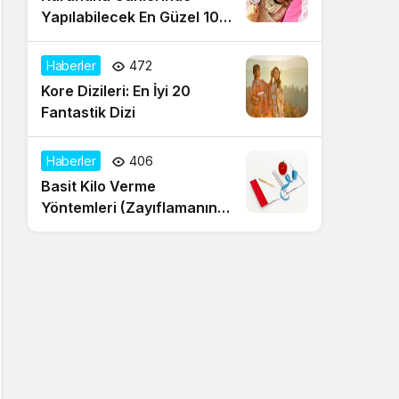
Yapılabilecek En Güzel 10
Aktivite
Haberler
472
Kore Dizileri: En İyi 20
Fantastik Dizi
Haberler
406
Basit Kilo Verme
Yöntemleri (Zayıflamanın
20 Yolu)