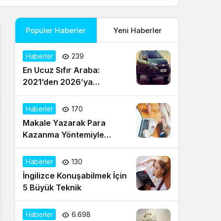
Popüler Haberler
Yeni Haberler
Haberler
239
En Ucuz Sıfır Araba:
2021’den 2026’ya
Türkiye’de Uygun Fiyatlı
Modeller ve Güncel Durum
Haberler
170
Makale Yazarak Para
Kazanma Yöntemiyle
Evden Gelir Sağlayın
Haberler
130
İngilizce Konuşabilmek İçin
5 Büyük Teknik
Haberler
6.698