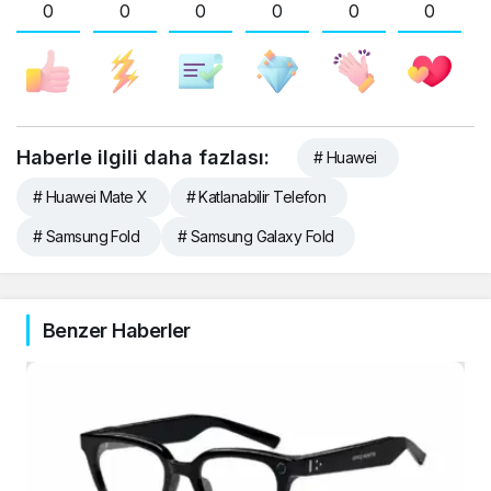
0
0
0
0
0
0
Haberle ilgili daha fazlası:
# Huawei
# Huawei Mate X
# Katlanabilir Telefon
# Samsung Fold
# Samsung Galaxy Fold
Benzer Haberler