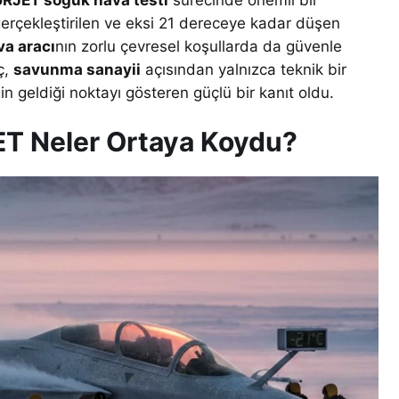
RJET soğuk hava testi
sürecinde önemli bir
erçekleştirilen ve eksi 21 dereceye kadar düşen
va aracı
nın zorlu çevresel koşullarda da güvenle
ç,
savunma sanayii
açısından yalnızca teknik bir
n geldiği noktayı gösteren güçlü bir kanıt oldu.
ET Neler Ortaya Koydu?