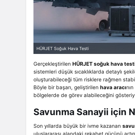
HÜRJET Soğuk Hava Testi
Gerçekleştirilen
HÜRJET soğuk hava test
sistemleri düşük sıcaklıklarda detaylı şek
oluşturabileceği tüm risklere rağmen stabi
Böyle bir başarı, geliştirilen
hava aracı
nın
bölgelerde de görev alabileceğini gösteriy
Savunma Sanayii için 
Son yıllarda büyük bir ivme kazanan
savu
uluslararası alandaki rekabet gücünü artır