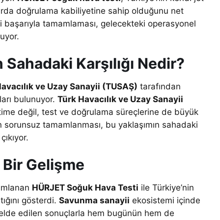
arda doğrulama kabiliyetine sahip olduğunu net
sti başarıyla tamamlaması, gelecekteki operasyonel
nuyor.
Sahadaki Karşılığı Nedir?
Havacılık ve Uzay Sanayii (TUSAŞ)
tarafından
ları bulunuyor.
Türk Havacılık ve Uzay Sanayii
etime değil, test ve doğrulama süreçlerine de büyük
n sorunsuz tamamlanması, bu yaklaşımın sahadaki
çıkıyor.
Bir Gelişme
amlanan
HÜRJET Soğuk Hava Testi
ile Türkiye’nin
tığını gösterdi.
S
avunma sanayii
ekosistemi içinde
 elde edilen sonuçlarla hem bugünün hem de