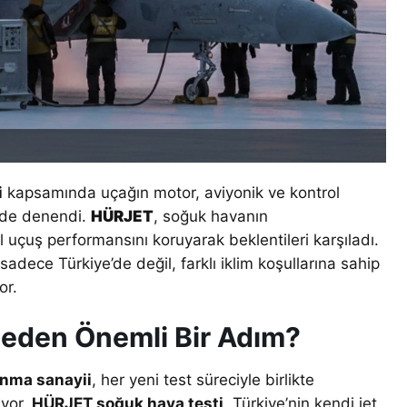
i
kapsamında uçağın motor, aviyonik ve kontrol
ilde denendi.
HÜRJET
, soğuk havanın
l uçuş performansını koruyarak beklentileri karşıladı.
 sadece Türkiye’de değil, farklı iklim koşullarına sahip
or.
Neden Önemli Bir Adım?
nma sanayii
, her yeni test süreciyle birlikte
ıyor.
HÜRJET soğuk hava testi
, Türkiye’nin kendi jet