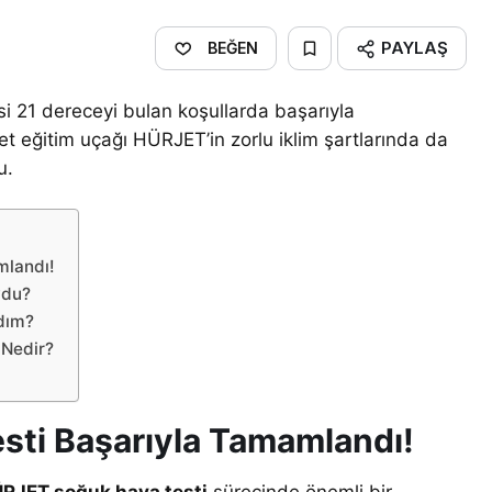
PAYLAŞ
BEĞEN
si 21 dereceyi bulan koşullarda başarıyla
jet eğitim uçağı HÜRJET’in zorlu iklim şartlarında da
u.
mlandı!
ydu?
dım?
 Nedir?
ti Başarıyla Tamamlandı!