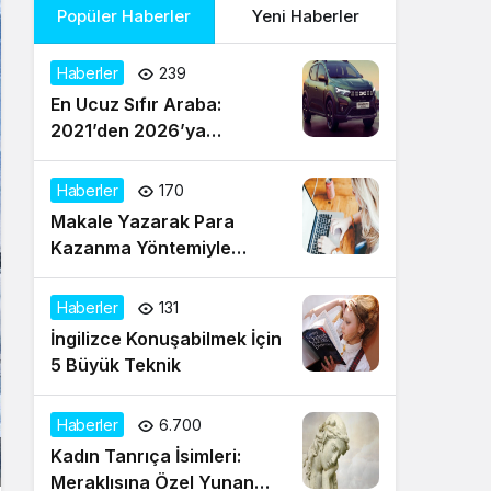
Popüler Haberler
Yeni Haberler
Haberler
239
En Ucuz Sıfır Araba:
2021’den 2026’ya
Türkiye’de Uygun Fiyatlı
Modeller ve Güncel Durum
Haberler
170
Makale Yazarak Para
Kazanma Yöntemiyle
Evden Gelir Sağlayın
Haberler
131
İngilizce Konuşabilmek İçin
5 Büyük Teknik
Haberler
6.700
Kadın Tanrıça İsimleri:
Meraklısına Özel Yunan