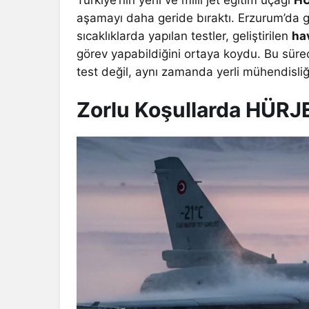
Türkiye’nin yerli ve milli jet eğitim uçağı
HÜ
aşamayı daha geride bıraktı. Erzurum’da g
sıcaklıklarda yapılan testler, geliştirilen
ha
görev yapabildiğini ortaya koydu. Bu süre
test değil, aynı zamanda yerli mühendisliği
Zorlu Koşullarda HÜRJ