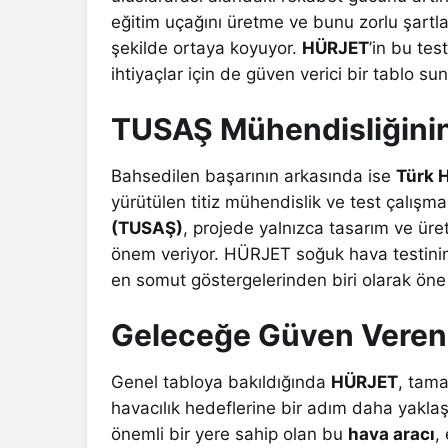
eğitim uçağını üretme ve bunu zorlu şartl
şekilde ortaya koyuyor.
HÜRJET
’in bu te
ihtiyaçlar için de güven verici bir tablo su
TUSAŞ Mühendisliğinin 
Bahsedilen başarının arkasında ise
Türk 
yürütülen titiz mühendislik ve test çalışma
(TUSAŞ)
, projede yalnızca tasarım ve ür
önem veriyor. HÜRJET soğuk hava testini
en somut göstergelerinden biri olarak öne 
Geleceğe Güven Veren 
Genel tabloya bakıldığında
HÜRJET
, tam
havacılık hedeflerine bir adım daha yaklaş
önemli bir yere sahip olan bu
hava aracı
,