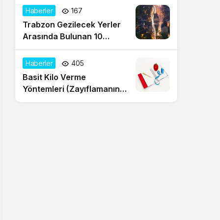
Haberler
167
Trabzon Gezilecek Yerler
Arasında Bulunan 10
Muhteşem Nokta
Haberler
405
Basit Kilo Verme
Yöntemleri (Zayıflamanın
20 Yolu)