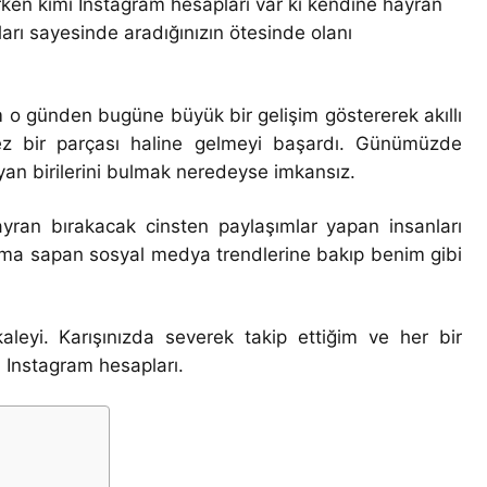
rken kimi İnstagram hesapları var ki kendine hayran
ları sayesinde aradığınızın ötesinde olanı
m o günden bugüne büyük bir gelişim göstererek akıllı
mez bir parçası haline gelmeyi başardı. Günümüzde
yan birilerini bulmak neredeyse imkansız.
yran bırakacak cinsten paylaşımlar yapan insanları
açma sapan sosyal medya trendlerine bakıp benim gibi
leyi. Karışınızda severek takip ettiğim ve her bir
 Instagram hesapları.