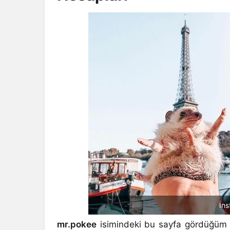
İns
mr.pokee
isimindeki bu sayfa gördüğüm en