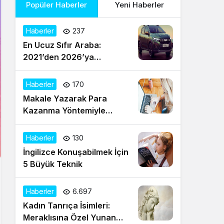
Popüler Haberler
Yeni Haberler
Haberler
237
En Ucuz Sıfır Araba:
2021’den 2026’ya
Türkiye’de Uygun Fiyatlı
Modeller ve Güncel Durum
Haberler
170
Makale Yazarak Para
Kazanma Yöntemiyle
Evden Gelir Sağlayın
Haberler
130
İngilizce Konuşabilmek İçin
5 Büyük Teknik
Haberler
6.697
Kadın Tanrıça İsimleri:
Meraklısına Özel Yunan