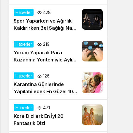
Mitolojisinin Tanrıçaları
Haberler
428
Spor Yaparken ve Ağırlık
Kaldırırken Bel Sağlığı Nasıl
Korunur?
Haberler
219
Yorum Yaparak Para
Kazanma Yöntemiyle Aylık
Gelir Sağlayın!
Haberler
126
Karantina Günlerinde
Yapılabilecek En Güzel 10
Aktivite
Haberler
471
Kore Dizileri: En İyi 20
Fantastik Dizi