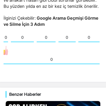
ve anakart hasarı gibi ciddi sorunlar görülebilir.
Bu yüzden yılda en az bir kez iç temizlik önerilir.
İlginizi Çekebilir:
Google Arama Geçmişi Görme
ve Silme İçin 3 Adım
0
0
0
0
0
0
Benzer Haberler