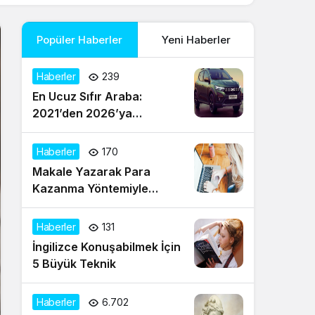
Popüler Haberler
Yeni Haberler
Haberler
239
En Ucuz Sıfır Araba:
2021’den 2026’ya
Türkiye’de Uygun Fiyatlı
Modeller ve Güncel Durum
Haberler
170
Makale Yazarak Para
Kazanma Yöntemiyle
Evden Gelir Sağlayın
Haberler
131
İngilizce Konuşabilmek İçin
5 Büyük Teknik
Haberler
6.702