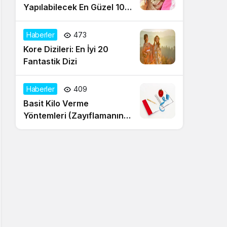
Yapılabilecek En Güzel 10
Aktivite
Haberler
473
Kore Dizileri: En İyi 20
Fantastik Dizi
Haberler
409
Basit Kilo Verme
Yöntemleri (Zayıflamanın
20 Yolu)