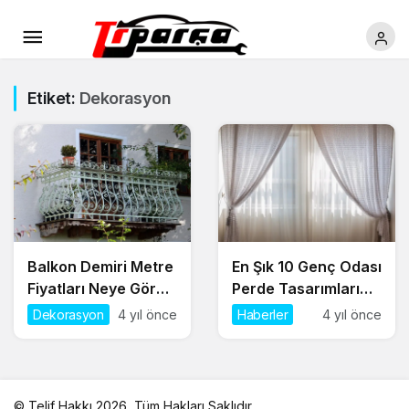
Etiket:
Dekorasyon
Balkon Demiri Metre
En Şık 10 Genç Odası
Fiyatları Neye Göre
Perde Tasarımları
Değişir?
Nelerdir?
Dekorasyon
4 yıl önce
Haberler
4 yıl önce
© Telif Hakkı 2026, Tüm Hakları Saklıdır.