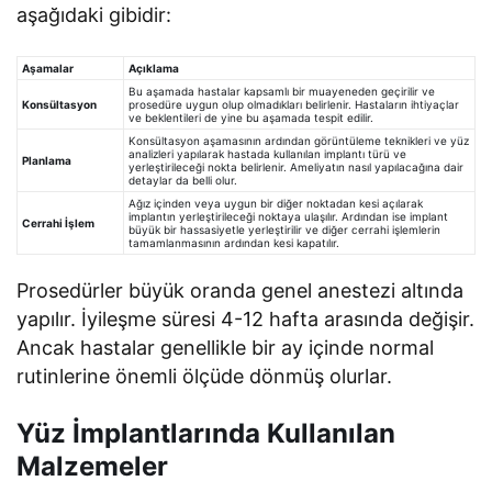
aşağıdaki gibidir:
Aşamalar
Açıklama
Bu aşamada hastalar kapsamlı bir muayeneden geçirilir ve
Konsültasyon
prosedüre uygun olup olmadıkları belirlenir. Hastaların ihtiyaçlar
ve beklentileri de yine bu aşamada tespit edilir.
Konsültasyon aşamasının ardından görüntüleme teknikleri ve yüz
analizleri yapılarak hastada kullanılan implantı türü ve
Planlama
yerleştirileceği nokta belirlenir. Ameliyatın nasıl yapılacağına dair
detaylar da belli olur.
Ağız içinden veya uygun bir diğer noktadan kesi açılarak
implantın yerleştirileceği noktaya ulaşılır. Ardından ise implant
Cerrahi İşlem
büyük bir hassasiyetle yerleştirilir ve diğer cerrahi işlemlerin
tamamlanmasının ardından kesi kapatılır.
Prosedürler büyük oranda genel anestezi altında
yapılır. İyileşme süresi 4-12 hafta arasında değişir.
Ancak hastalar genellikle bir ay içinde normal
rutinlerine önemli ölçüde dönmüş olurlar.
Yüz İmplantlarında Kullanılan
Malzemeler