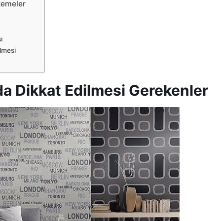
zemeler
ı
lmesi
a Dikkat Edilmesi Gerekenler