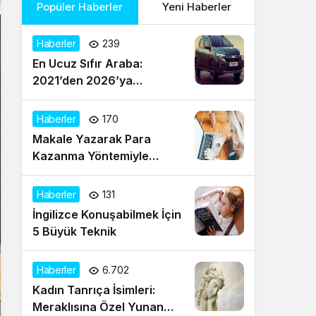
Popüler Haberler
Yeni Haberler
Haberler
239
En Ucuz Sıfır Araba:
2021’den 2026’ya
Türkiye’de Uygun Fiyatlı
Modeller ve Güncel Durum
Haberler
170
Makale Yazarak Para
Kazanma Yöntemiyle
Evden Gelir Sağlayın
Haberler
131
İngilizce Konuşabilmek İçin
5 Büyük Teknik
Haberler
6.702
Kadın Tanrıça İsimleri:
Meraklısına Özel Yunan