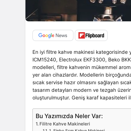
En iyi filtre kahve makinesi kategorisind
ICM15240, Electrolux EKF3300, Beko BKK 
modelleri, filtre kahvenin mükemmel arom
yer alan cihazlardır. Modellerin birçoğu
sıcak servise hazır olmasını sağlayan sıc
tasarım detayları modern ve tezgah üzerin
oluşturulmuştur. Geniş karaf kapasiteleri i
Bu Yazımızda Neler Var:
Filitre Kahve Makineleri
1. Sinbo Scm Kahve Makinesi