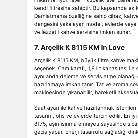
imkan tanıyor. İster 1 kupalık ister daha 
kendi filtresine sahiptir. Bu kapsamda ek k
Damlatmama özelliğine sahip cihaz, kahve
dengesini yakalayan model, evlerde veya o
ve lezzetli kahve servisine imkan sunar.
7. Arçelik K 8115 KM In Love
Arçelik K 8115 KM, büyük filtre kahve makin
seçenek. Cam karafı, 1,8 Lt kapasitesi ile 
aynı anda deleme ve servis etme olanağı s
hazırlamaya imkan tanır. Tat ve aroma seviy
makinesinde yıkanabilir, hareketli aksesuar
Saat ayarı ile kahve hazırlanmak istenile
tasarım, ofis ve evlerde tercih edilir. En i
8175, aşırı ısınma emniyeti sayesinde sı
geçiş yapar. Enerji tasarrufu sağladığı di