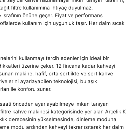
fazla sayıda kahve hazırlamaya imkan tanıyan tasarım,
ağıt filtre kullanımına ihtiyaç duyulmaz.
 israfının önüne geçer. Fiyat ve performans
fislerde kullanım için uygunluk taşır. Her daim sıcak
elerini kullanmayı tercih edenler için ideal bir
dikkatleri üzerine çeker. 12 fincana kadar kahveyi
unan makine, hafif, orta sertlikte ve sert kahve
elerini ayarlayabilen teknolojisi, bulaşık
ları ile konforu sunar.
n saati önceden ayarlayabilmeye imkan tanıyan
yi filtre kahve makinesi kategorisinde yer alan Arçelik K
caklık derecesinin yükselmesinde, dinleme moduna
nleme modu ardından kahveyi tekrar ısıtarak her daim