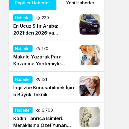
Popüler Haberler
Yeni Haberler
Haberler
239
En Ucuz Sıfır Araba:
2021’den 2026’ya
Türkiye’de Uygun Fiyatlı
Modeller ve Güncel Durum
Haberler
170
Makale Yazarak Para
Kazanma Yöntemiyle
Evden Gelir Sağlayın
Haberler
131
İngilizce Konuşabilmek İçin
5 Büyük Teknik
Haberler
6.700
Kadın Tanrıça İsimleri:
Meraklısına Özel Yunan