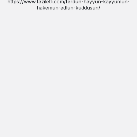
https://www.faziletli.com/ferdun-hayyun-kayyumun-
hakemun-adlun-kuddusun/