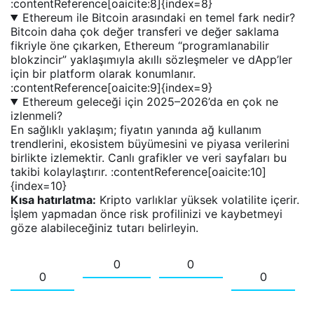
:contentReference[oaicite:8]{index=8}
Ethereum ile Bitcoin arasındaki en temel fark nedir?
Bitcoin daha çok değer transferi ve değer saklama
fikriyle öne çıkarken, Ethereum “programlanabilir
blokzincir” yaklaşımıyla akıllı sözleşmeler ve dApp’ler
için bir platform olarak konumlanır.
:contentReference[oaicite:9]{index=9}
Ethereum geleceği için 2025–2026’da en çok ne
izlenmeli?
En sağlıklı yaklaşım; fiyatın yanında ağ kullanım
trendlerini, ekosistem büyümesini ve piyasa verilerini
birlikte izlemektir. Canlı grafikler ve veri sayfaları bu
takibi kolaylaştırır. :contentReference[oaicite:10]
{index=10}
Kısa hatırlatma:
Kripto varlıklar yüksek volatilite içerir.
İşlem yapmadan önce risk profilinizi ve kaybetmeyi
göze alabileceğiniz tutarı belirleyin.
0
0
0
0