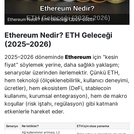
Ethereum Nedir? ETH Geleceği (2025–2026)
Ethereum Nedir? ETH Geleceği
(2025–2026)
2025–2026 döneminde
Ethereum
için “kesin
fiyat” söylemek yerine, daha sağlıklı yaklaşım;
senaryolar üzerinden ilerlemektir. Çünkü ETH,
hem teknoloji (ölçeklenebilirlik, kullanıcı deneyimi,
ücretler), hem ekosistem (DeFi, stablecoin
kullanımı, kurumsal entegrasyon), hem de makro
koşullar (risk iştahı, regülasyon) gibi katmanlı
etkenlerle hareket eder.
Senaryo
Ne tetikler?
ETH için olası yansıma
Ağ kullanımının artması, L2
Talep artışı ve ekosistem güveni ile