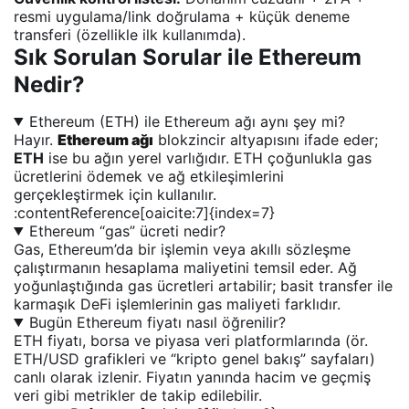
resmi uygulama/link doğrulama + küçük deneme
transferi (özellikle ilk kullanımda).
Sık Sorulan Sorular ile Ethereum
Nedir?
Ethereum (ETH) ile Ethereum ağı aynı şey mi?
Hayır.
Ethereum ağı
blokzincir altyapısını ifade eder;
ETH
ise bu ağın yerel varlığıdır. ETH çoğunlukla gas
ücretlerini ödemek ve ağ etkileşimlerini
gerçekleştirmek için kullanılır.
:contentReference[oaicite:7]{index=7}
Ethereum “gas” ücreti nedir?
Gas, Ethereum’da bir işlemin veya akıllı sözleşme
çalıştırmanın hesaplama maliyetini temsil eder. Ağ
yoğunlaştığında gas ücretleri artabilir; basit transfer ile
karmaşık DeFi işlemlerinin gas maliyeti farklıdır.
Bugün Ethereum fiyatı nasıl öğrenilir?
ETH fiyatı, borsa ve piyasa veri platformlarında (ör.
ETH/USD grafikleri ve “kripto genel bakış” sayfaları)
canlı olarak izlenir. Fiyatın yanında hacim ve geçmiş
veri gibi metrikler de takip edilebilir.