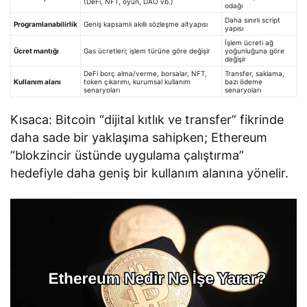
(DeFi, NFT, oyun, DAO vb.)
odağı
Daha sınırlı script
Programlanabilirlik
Geniş kapsamlı akıllı sözleşme altyapısı
yapısı
İşlem ücreti ağ
Ücret mantığı
Gas ücretleri; işlem türüne göre değişir
yoğunluğuna göre
değişir
DeFi borç alma/verme, borsalar, NFT,
Transfer, saklama,
Kullanım alanı
token çıkarımı, kurumsal kullanım
bazı ödeme
senaryoları
senaryoları
Kısaca: Bitcoin “dijital kıtlık ve transfer” fikrinde
daha sade bir yaklaşıma sahipken; Ethereum
“blokzincir üstünde uygulama çalıştırma”
hedefiyle daha geniş bir kullanım alanına yönelir.