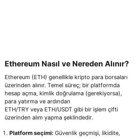
ETH grafiği ve piyasa verisi nasıl takip edilir?
Fiyat, hacim ve grafik takibi için piyasa veri
platformlarında ETH/USD gibi pariteler üzerinden
canlı grafikler bulunur; aynı zamanda kripto
sayfalarında haber/analiz akışı da yer alır.
Ethereum Nasıl ve Nereden Alınır?
Ethereum (ETH) genellikle kripto para borsaları
üzerinden alınır. Temel süreç; bir platformda
hesap açma, kimlik doğrulama (gerekiyorsa),
para yatırma ve ardından
ETH/TRY veya ETH/USDT gibi bir işlem çifti
üzerinden alım yapma şeklindedir.
Platform seçimi:
Güvenlik geçmişi, likidite,