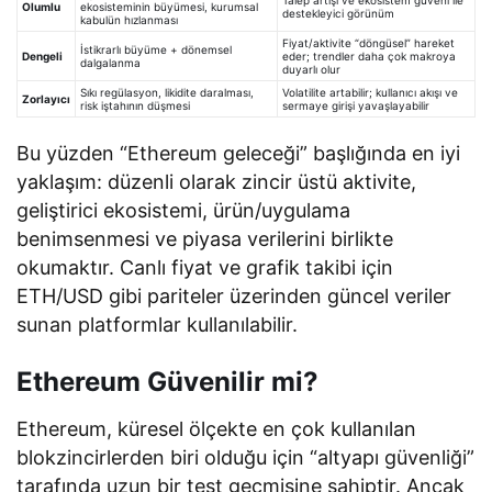
Olumlu
ekosisteminin büyümesi, kurumsal
destekleyici görünüm
kabulün hızlanması
Fiyat/aktivite “döngüsel” hareket
İstikrarlı büyüme + dönemsel
Dengeli
eder; trendler daha çok makroya
dalgalanma
duyarlı olur
Sıkı regülasyon, likidite daralması,
Volatilite artabilir; kullanıcı akışı ve
Zorlayıcı
risk iştahının düşmesi
sermaye girişi yavaşlayabilir
Bu yüzden “Ethereum geleceği” başlığında en iyi
yaklaşım: düzenli olarak zincir üstü aktivite,
geliştirici ekosistemi, ürün/uygulama
benimsenmesi ve piyasa verilerini birlikte
okumaktır. Canlı fiyat ve grafik takibi için
ETH/USD gibi pariteler üzerinden güncel veriler
sunan platformlar kullanılabilir.
Ethereum Güvenilir mi?
Ethereum, küresel ölçekte en çok kullanılan
blokzincirlerden biri olduğu için “altyapı güvenliği”
tarafında uzun bir test geçmişine sahiptir. Ancak