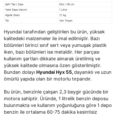
Şaft Tipi / Çapı
Düz / 28 cm
Yakıt Depo Hacmi
1 Litre
Ağırlık (Net)
7,1 kg
Tür
Yan Tırpan
Hyundai tarafından geliştirilen bu ürün, yüksek
kalitedeki malzemeler ile imal edilmiştir. Bazı
bölümleri birinci sınıf sert veya yumuşak plastik
iken, bazı bölümleri ise metaldir. Her parçası
kullanım şartları dikkate alınarak üretilmiş ve
yüksek kalitede olmasına özen gösterilmiştir.
Bundan dolayı
Hyundai Hyx 55,
dayanıklı ve uzun
ömürlü yapıda olan bir motorlu tırpandır.
Bu ürün, benzinle çalışan 2,3 beygir gücünde bir
motora sahiptir. Üründe, 1 litrelik benzin deposu
bulunmakta ve kullanım yoğunluğuna göre 1 depo
benzin ile ortalama 60-75 dakika kesintisiz