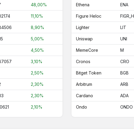
7
48,00%
Ethena
ENA
02174
11,10%
Figure Heloc
FIGR_
84506
8,90%
Lighter
LIT
15
5,00%
Uniswap
UNI
4,50%
MemeCore
M
67057
3,10%
Cronos
CRO
2,50%
Bitget Token
BGB
2
2,30%
Arbitrum
ARB
03
2,30%
Cardano
ADA
60621
2,10%
Ondo
ONDO