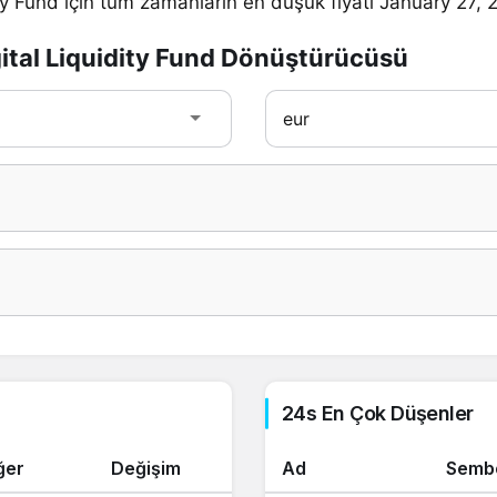
ity Fund için tüm zamanların en düşük fiyatı January 27,
gital Liquidity Fund Dönüştürücüsü
24s En Çok Düşenler
ğer
Değişim
Ad
Semb