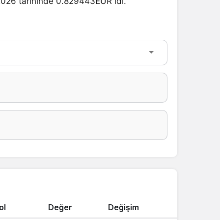
 2026 tarihinde 0.829443EUR idi.
ol
Değer
Değişim