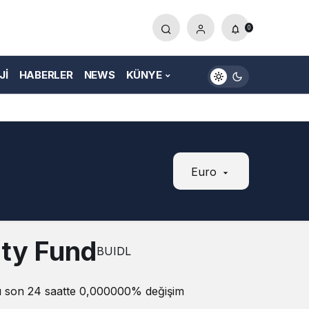
0
JI
HABERLER
NEWS
KÜNYE
Euro
ity Fund
BUIDL
atı son 24 saatte 0,000000% değişim