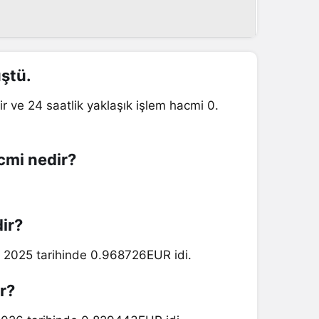
üştü.
r ve 24 saatlik yaklaşık işlem hacmi 0.
acmi nedir?
dir?
2, 2025 tarihinde 0.968726EUR idi.
r?