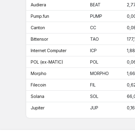
Audiera
BEAT
2,7
Pump.fun
PUMP
0,0
Canton
CC
0,0
Bittensor
TAO
177,
Internet Computer
ICP
1,88
POL (ex-MATIC)
POL
0,0
Morpho
MORPHO
1,66
Filecoin
FIL
0,6
Solana
SOL
66,
Jupiter
JUP
0,1