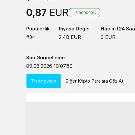
0,87
EUR
+0,000000%
Popülerlik
Piyasa Değeri
Hacim (24 Saa
#34
2.4B
EUR
0
EUR
Son Güncelleme
09.08.2026 10:07:50
Tradingview
Diğer Kripto Paralara Göz At