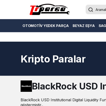
OTOMOTIV YEDEK PARÇA
BEYAZ EŞYA
SAG
Kripto Paralar
BlackRock USD Ins
BlackRock USD Institutional Digital Liquidity F
göstermiştir..