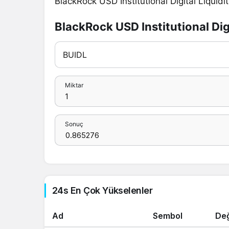
BlackRock USD Institutional Digital Liquid
BlackRock USD Institutional Di
Miktar
Sonuç
24s En Çok Yükselenler
Ad
Sembol
De