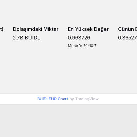
t)
Dolaşımdaki Miktar
En Yüksek Değer
Günün E
2.7B
BUIDL
0.968726
0.8652
Mesafe %-10.7
BUIDLEUR Chart
by TradingView