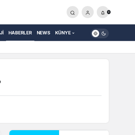
0
JI
HABERLER
NEWS
KÜNYE
?