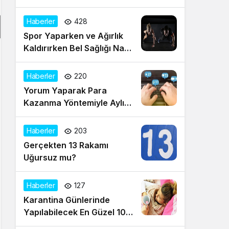
Mitolojisinin Tanrıçaları
Haberler
428
Spor Yaparken ve Ağırlık
Kaldırırken Bel Sağlığı Nasıl
Korunur?
Haberler
220
Yorum Yaparak Para
Kazanma Yöntemiyle Aylık
Gelir Sağlayın!
Haberler
203
Gerçekten 13 Rakamı
Uğursuz mu?
Haberler
127
Karantina Günlerinde
Yapılabilecek En Güzel 10
Aktivite