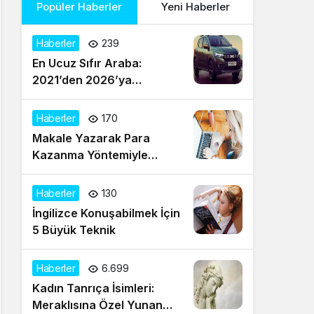
Popüler Haberler
Yeni Haberler
Haberler
239
En Ucuz Sıfır Araba:
2021’den 2026’ya
Türkiye’de Uygun Fiyatlı
Modeller ve Güncel Durum
Haberler
170
Makale Yazarak Para
Kazanma Yöntemiyle
Evden Gelir Sağlayın
Haberler
130
İngilizce Konuşabilmek İçin
5 Büyük Teknik
Haberler
6.699
Kadın Tanrıça İsimleri:
Meraklısına Özel Yunan