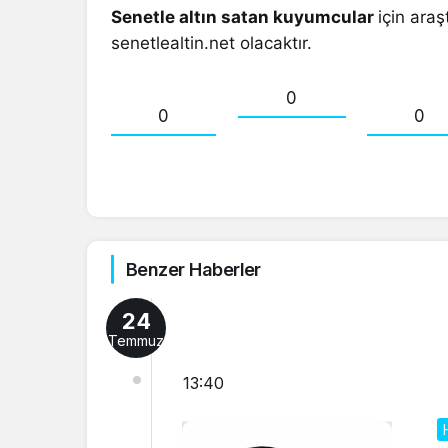
Senetle altın satan kuyumcular
için araş
senetlealtin.net olacaktır.
0
0
0
Benzer Haberler
24
Temmuz
13:40