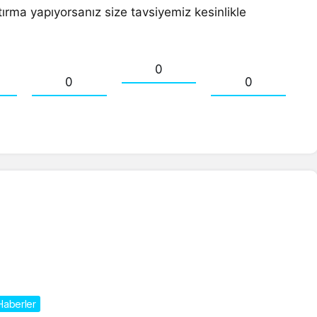
tırma yapıyorsanız size tavsiyemiz kesinlikle
0
0
0
Haberler