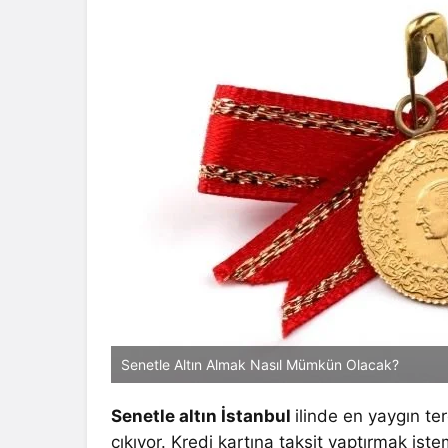
Senetle Altın Almak Nasıl Mümkün Olacak?
Senetle altın İstanbul
ilinde en yaygın te
çıkıyor. Kredi kartına taksit yaptırmak iste