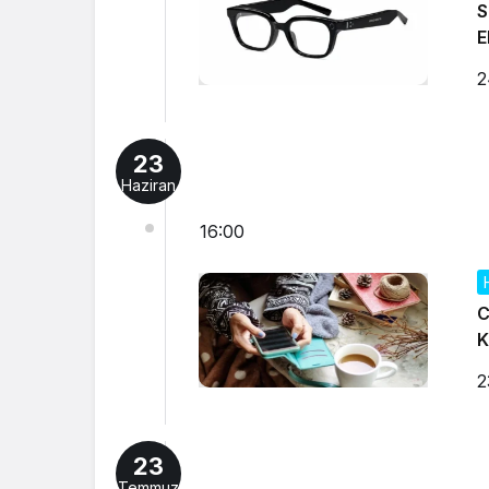
S
E
2
23
Haziran
16:00
C
K
2
23
Temmuz