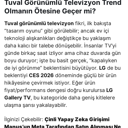
Tuval Görünümlü Televizyon Trend
Olmanın Ötesine Geçer mi?
Tuval görünümlü televizyon
fikri, ilk bakışta
“tasarım oyunu” gibi görülebilir; ancak ev içi
teknoloji alışkanlıkları değiştikçe bu yaklaşım
daha kalıcı bir talebe dönüşebilir. İnsanlar TV’yi
günde birkaç saat izliyor ama cihaz duvarda gün
boyu duruyor; işte bu basit gerçek, “kapalıyken
de iyi görünme” beklentisini büyütüyor.
LG
de bu
beklentiyi
CES 2026
döneminde güçlü bir ürün
hikâyesine çevirmek istiyor. Eğer ürün
fiyat/performans dengesi doğru kurulursa
LG
Gallery TV
, bu kategoride daha geniş kitlelere
ulaşma şansı yakalayabilir.
İlginizi Çekebilir:
Çinli Yapay Zeka Girişimi
Manus’un Meta Tarafından Satın Alınması Ne