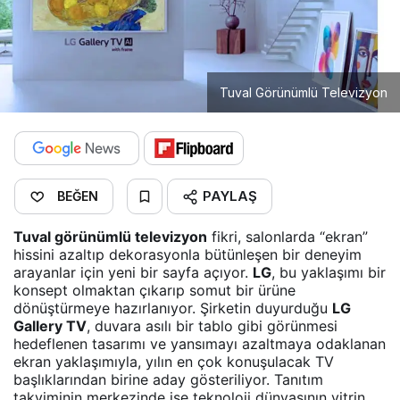
Tuval Görünümlü Televizyon
PAYLAŞ
BEĞEN
Tuval görünümlü televizyon
fikri, salonlarda “ekran”
hissini azaltıp dekorasyonla bütünleşen bir deneyim
arayanlar için yeni bir sayfa açıyor.
LG
, bu yaklaşımı bir
konsept olmaktan çıkarıp somut bir ürüne
dönüştürmeye hazırlanıyor. Şirketin duyurduğu
LG
Gallery TV
, duvara asılı bir tablo gibi görünmesi
hedeflenen tasarımı ve yansımayı azaltmaya odaklanan
ekran yaklaşımıyla, yılın en çok konuşulacak TV
başlıklarından birine aday gösteriliyor. Tanıtım
takviminin merkezinde ise teknoloji dünyasının vitrin