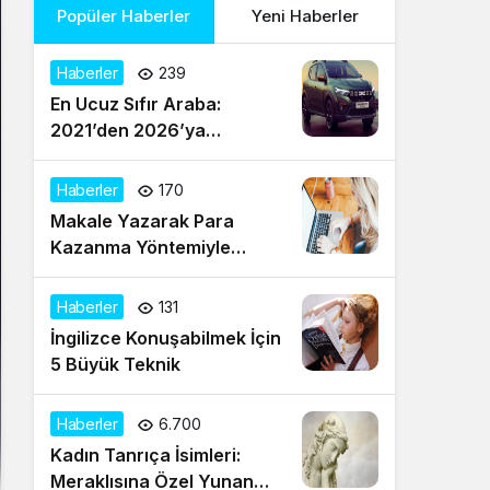
Popüler Haberler
Yeni Haberler
Haberler
239
En Ucuz Sıfır Araba:
2021’den 2026’ya
Türkiye’de Uygun Fiyatlı
Modeller ve Güncel Durum
Haberler
170
Makale Yazarak Para
Kazanma Yöntemiyle
Evden Gelir Sağlayın
Haberler
131
İngilizce Konuşabilmek İçin
5 Büyük Teknik
Haberler
6.700
Kadın Tanrıça İsimleri:
Meraklısına Özel Yunan