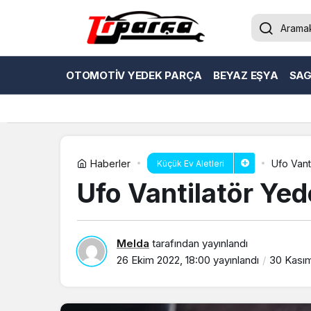
OTOMOTIV YEDEK PARÇA
BEYAZ EŞYA
SAG
Haberler
Ufo Vant
Küçük Ev Aletleri
Ufo Vantilatör Yed
Melda
tarafından yayınlandı
26 Ekim 2022, 18:00
yayınlandı
30 Kasım