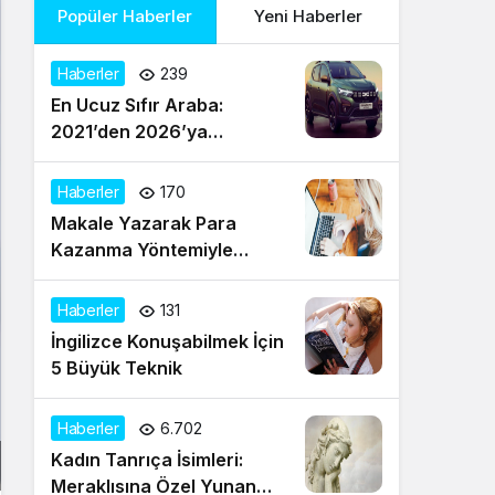
Popüler Haberler
Yeni Haberler
Haberler
239
En Ucuz Sıfır Araba:
2021’den 2026’ya
Türkiye’de Uygun Fiyatlı
Modeller ve Güncel Durum
Haberler
170
Makale Yazarak Para
Kazanma Yöntemiyle
Evden Gelir Sağlayın
Haberler
131
İngilizce Konuşabilmek İçin
5 Büyük Teknik
Haberler
6.702
Kadın Tanrıça İsimleri:
Meraklısına Özel Yunan