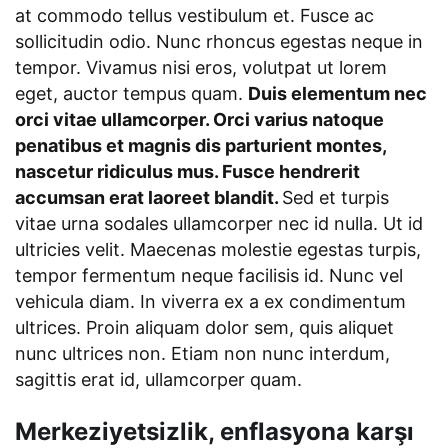
at commodo tellus vestibulum et. Fusce ac
sollicitudin odio. Nunc rhoncus egestas neque in
tempor. Vivamus nisi eros, volutpat ut lorem
eget, auctor tempus quam.
Duis elementum nec
orci vitae ullamcorper. Orci varius natoque
penatibus et magnis dis parturient montes,
nascetur ridiculus mus. Fusce hendrerit
accumsan erat laoreet blandit.
Sed et turpis
vitae urna sodales ullamcorper nec id nulla. Ut id
ultricies velit. Maecenas molestie egestas turpis,
tempor fermentum neque facilisis id. Nunc vel
vehicula diam. In viverra ex a ex condimentum
ultrices. Proin aliquam dolor sem, quis aliquet
nunc ultrices non. Etiam non nunc interdum,
sagittis erat id, ullamcorper quam.
Merkeziyetsizlik, enflasyona karşı