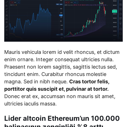
Mauris vehicula lorem id velit rhoncus, et dictum
enim ornare. Integer consequat ultricies nulla.
Praesent non lorem sagittis, sagittis lectus sed,
tincidunt enim. Curabitur rhoncus molestie
magna. Sed in nibh neque.
Cras tortor felis,
porttitor quis suscipit et, pulvinar at tortor.
Donec erat ex, accumsan non mauris sit amet,
ultricies iaculis massa.
Lider altcoin Ethereum’un 100.000
balinasının zenginliği %8 arttı