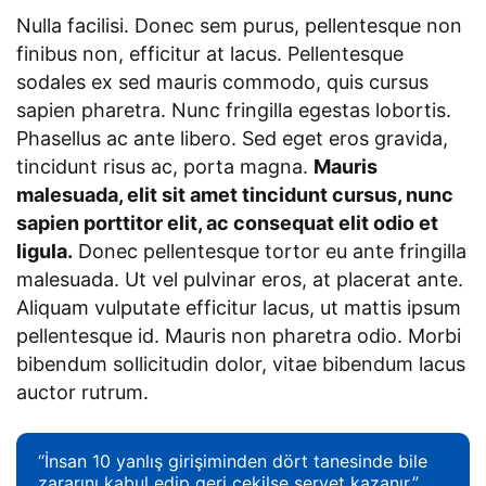
Nulla facilisi. Donec sem purus, pellentesque non
finibus non, efficitur at lacus. Pellentesque
sodales ex sed mauris commodo, quis cursus
sapien pharetra. Nunc fringilla egestas lobortis.
Phasellus ac ante libero. Sed eget eros gravida,
tincidunt risus ac, porta magna.
Mauris
malesuada, elit sit amet tincidunt cursus, nunc
sapien porttitor elit, ac consequat elit odio et
ligula.
Donec pellentesque tortor eu ante fringilla
malesuada. Ut vel pulvinar eros, at placerat ante.
Aliquam vulputate efficitur lacus, ut mattis ipsum
pellentesque id. Mauris non pharetra odio. Morbi
bibendum sollicitudin dolor, vitae bibendum lacus
auctor rutrum.
“İnsan 10 yanlış girişiminden dört tanesinde bile
zararını kabul edip geri çekilse servet kazanır.”