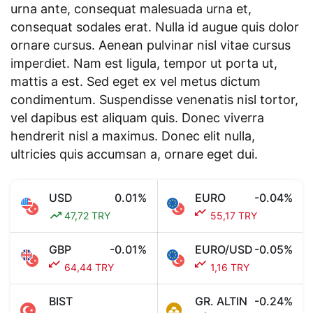
urna ante, consequat malesuada urna et,
consequat sodales erat. Nulla id augue quis dolor
ornare cursus. Aenean pulvinar nisl vitae cursus
imperdiet. Nam est ligula, tempor ut porta ut,
mattis a est. Sed eget ex vel metus dictum
condimentum. Suspendisse venenatis nisl tortor,
vel dapibus est aliquam quis. Donec viverra
hendrerit nisl a maximus. Donec elit nulla,
ultricies quis accumsan a, ornare eget dui.
USD
0.01%
EURO
-0.04%
47,72 TRY
55,17 TRY
GBP
-0.01%
EURO/USD
-0.05%
64,44 TRY
1,16 TRY
BIST
GR. ALTIN
-0.24%