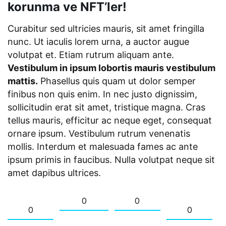
korunma ve NFT’ler!
Curabitur sed ultricies mauris, sit amet fringilla
nunc. Ut iaculis lorem urna, a auctor augue
volutpat et. Etiam rutrum aliquam ante.
Vestibulum in ipsum lobortis mauris vestibulum
mattis.
Phasellus quis quam ut dolor semper
finibus non quis enim. In nec justo dignissim,
sollicitudin erat sit amet, tristique magna. Cras
tellus mauris, efficitur ac neque eget, consequat
ornare ipsum. Vestibulum rutrum venenatis
mollis. Interdum et malesuada fames ac ante
ipsum primis in faucibus. Nulla volutpat neque sit
amet dapibus ultrices.
0
0
0
0