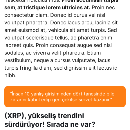
sem, at tristique lorem ultricies at.
Proin nec
consectetur diam. Donec id purus vel nisl
volutpat pharetra. Donec lacus arcu, lacinia sit
amet euismod at, vehicula sit amet turpis. Sed
volutpat scelerisque tellus, ac pharetra enim
laoreet quis. Proin consequat augue sed nisl
sodales, ac viverra velit pharetra. Etiam
vestibulum, neque a cursus vulputate, lacus
turpis fringilla diam, sed dignissim elit lectus id
nibh.
“İnsan 10 yanlış girişiminden dört tanesinde bile
zararını kabul edip geri çekilse servet kazanır.”
(XRP), yükseliş trendini
sürdürüyor! Sırada ne var?