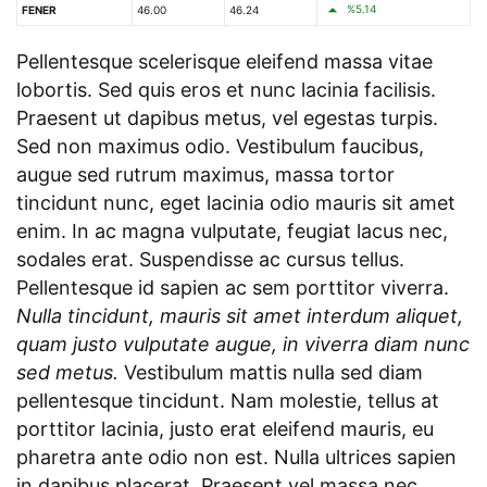
%5.14
FENER
46.00
46.24
Pellentesque scelerisque eleifend massa vitae
lobortis. Sed quis eros et nunc lacinia facilisis.
Praesent ut dapibus metus, vel egestas turpis.
Sed non maximus odio. Vestibulum faucibus,
augue sed rutrum maximus, massa tortor
tincidunt nunc, eget lacinia odio mauris sit amet
enim. In ac magna vulputate, feugiat lacus nec,
sodales erat. Suspendisse ac cursus tellus.
Pellentesque id sapien ac sem porttitor viverra.
Nulla tincidunt, mauris sit amet interdum aliquet,
quam justo vulputate augue, in viverra diam nunc
sed metus.
Vestibulum mattis nulla sed diam
pellentesque tincidunt. Nam molestie, tellus at
porttitor lacinia, justo erat eleifend mauris, eu
pharetra ante odio non est. Nulla ultrices sapien
in dapibus placerat. Praesent vel massa nec