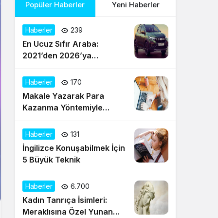
Popüler Haberler
Yeni Haberler
Haberler
239
En Ucuz Sıfır Araba:
2021’den 2026’ya
Türkiye’de Uygun Fiyatlı
Modeller ve Güncel Durum
Haberler
170
Makale Yazarak Para
Kazanma Yöntemiyle
Evden Gelir Sağlayın
Haberler
131
İngilizce Konuşabilmek İçin
5 Büyük Teknik
Haberler
6.700
Kadın Tanrıça İsimleri:
Meraklısına Özel Yunan