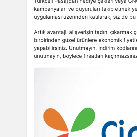
Turkcell Pasaj’dan hediye çekleri veya GN
kampanyaları ve duyuruları takip etmek yet
uygulaması üzerinden katılarak, siz de bu f
Artık avantajlı alışverişin tadını çıkarmak
birbirinden güzel ürünlere ekonomik fiyatlar
yapabilirsiniz. Unutmayın, indirim kodların
unutmayın, böylece fırsatları kaçırmazsını