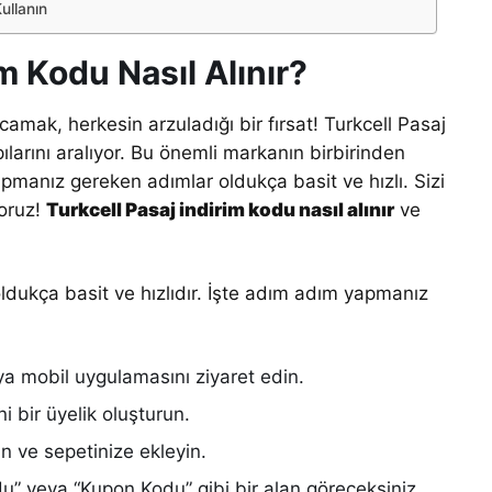
ullanın
im Kodu Nasıl Alınır?
amak, herkesin arzuladığı bir fırsat! Turkcell Pasaj
ılarını aralıyor. Bu önemli markanın birbirinden
apmanız gereken adımlar oldukça basit ve hızlı. Sizi
yoruz!
Turkcell Pasaj indirim kodu nasıl alınır
ve
ldukça basit ve hızlıdır. İşte adım adım yapmanız
eya mobil uygulamasını ziyaret edin.
ni bir üyelik oluşturun.
in ve sepetinize ekleyin.
” veya “Kupon Kodu” gibi bir alan göreceksiniz.