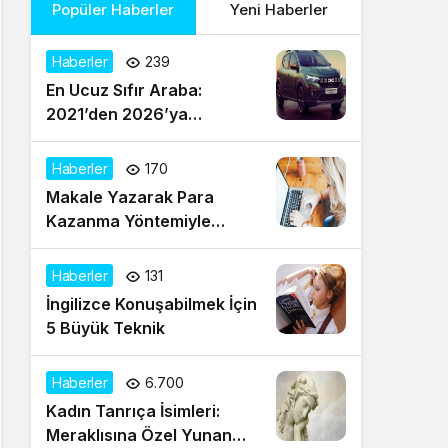
Popüler Haberler
Yeni Haberler
Haberler
239
En Ucuz Sıfır Araba:
2021’den 2026’ya
Türkiye’de Uygun Fiyatlı
Modeller ve Güncel Durum
Haberler
170
Makale Yazarak Para
Kazanma Yöntemiyle
Evden Gelir Sağlayın
Haberler
131
İngilizce Konuşabilmek İçin
5 Büyük Teknik
Haberler
6.700
Kadın Tanrıça İsimleri:
Meraklısına Özel Yunan